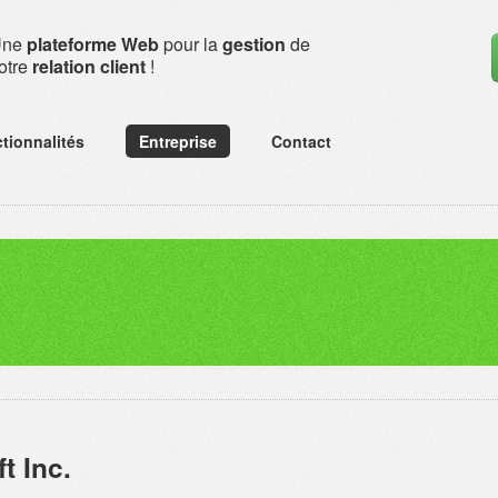
Une
plateforme Web
pour la
gestion
de
otre
relation client
!
tionnalités
Entreprise
Contact
t Inc.